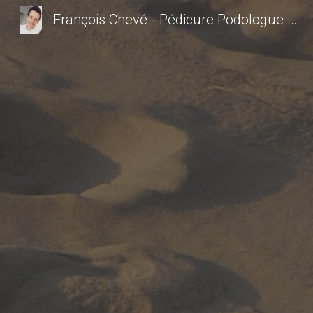
François Chevé - Pédicure Podologue .. Podologue Angers - Podologue Saint Sylvain d anjou - Podologue Verrieres en anjou - Pédicure saint sylvain d anjou - podologue ecouflant -Pédicure Angers - Saint Sylvain d Anjou - Angers - Verrieres en anjou - semelles orthopédiques - soin de pédicurie - orthéses plantaires - bilan podologique - bilan postural - Podologue saint sylvain d anjou - Podologue Verrieres en anjou
Sk