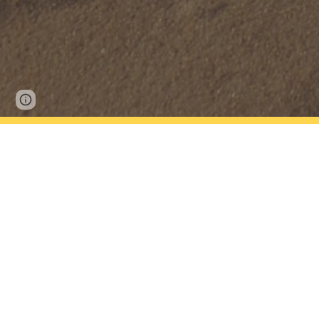
Page
Google Sites
Report abuse
updated