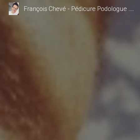
François Chevé - Pédicure Podologue .. Podologue Angers - Podologue Saint Sylvain d anjou - Podologue Verrieres en anjou - Pédicure saint sylvain d anjou - podologue ecouflant -Pédicure Angers - Saint Sylvain d Anjou - Angers - Verrieres en anjou - semelles orthopédiques - soin de pédicurie - orthéses plantaires - bilan podologique - bilan postural - Podologue saint sylvain d anjou - Podologue Verrieres en anjou
Sk